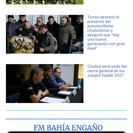
Torres destacó el
presente del
automovilismo
chubutense y
aseguró que “hay
una nueva
generación con gran
nivel”
Chubut será sede del
cierre general de los
Juegos Epade 2027