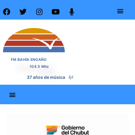
FM BAHÍA ENGAÑO
104.5 Mhz
37 años de noticias
📰