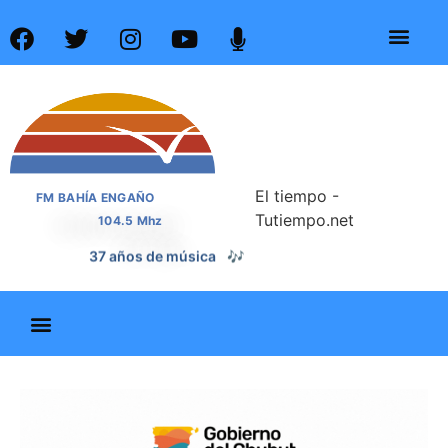
El tiempo -
FM BAHÍA ENGAÑO
Tutiempo.net
104.5 Mhz
📰
37 años de noticias