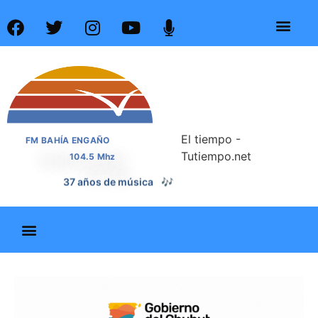
El tiempo -
FM BAHÍA ENGAÑO
Tutiempo.net
104.5 Mhz
37 años de noticias
📰