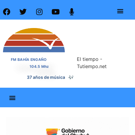
El tiempo -
FM BAHÍA ENGAÑO
Tutiempo.net
104.5 Mhz
37 años de noticias
📰