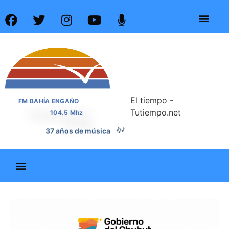
El tiempo -
FM BAHÍA ENGAÑO
Tutiempo.net
104.5 Mhz
37 años de noticias
📰