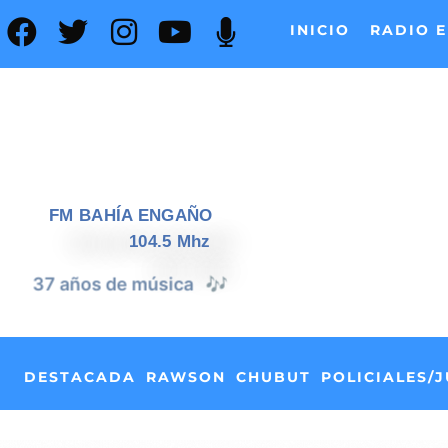
INICIO
RADIO E
FM BAHÍA ENGAÑO
104.5 Mhz
📰
37 años de noticias
DESTACADA
RAWSON
CHUBUT
POLICIALES/J