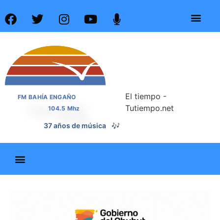
El tiempo -
FM BAHÍA ENGAÑO
Tutiempo.net
104.5 Mhz
📰
37 años de noticias