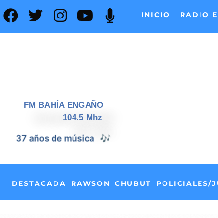
INICIO
RADIO E
FM BAHÍA ENGAÑO
104.5 Mhz
📰
37 años de noticias
DESTACADA
RAWSON
CHUBUT
POLICIALES/J