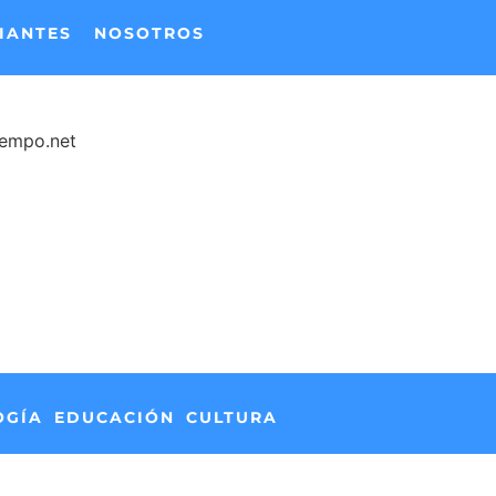
IANTES
NOSOTROS
iempo.net
OGÍA
EDUCACIÓN
CULTURA