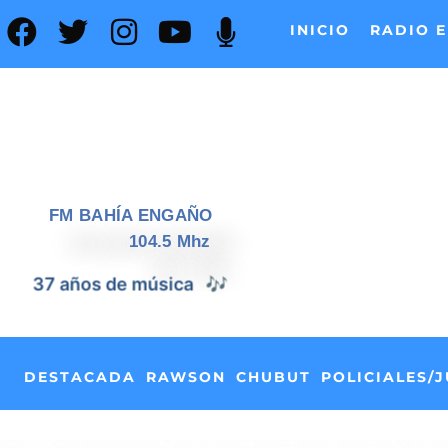
INICIO
RADIO E
FM BAHÍA ENGAÑO
104.5 Mhz
37 años de noticias
📰
DESTACADA
RAWSON
CHUBUT
POLICIALES/J