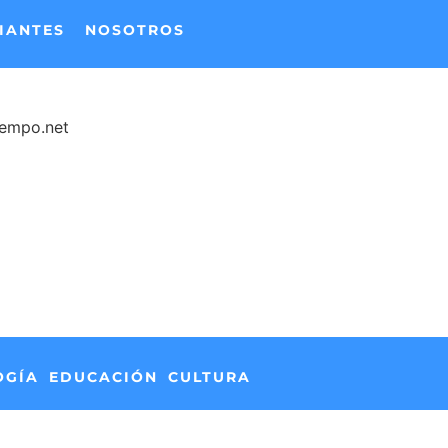
IANTES
NOSOTROS
iempo.net
OGÍA
EDUCACIÓN
CULTURA