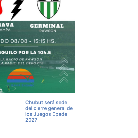
Chubut será sede
del cierre general de
los Juegos Epade
2027