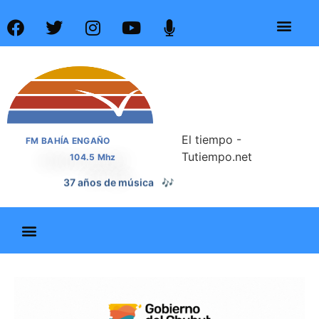
El tiempo -
FM BAHÍA ENGAÑO
Tutiempo.net
104.5 Mhz
📰
37 años de noticias