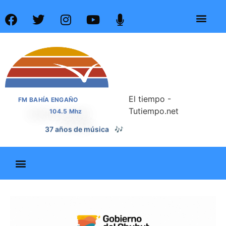
El tiempo -
FM BAHÍA ENGAÑO
Tutiempo.net
104.5 Mhz
37 años de noticias
📰