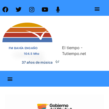
El tiempo -
FM BAHÍA ENGAÑO
Tutiempo.net
104.5 Mhz
37 años de música
🎶