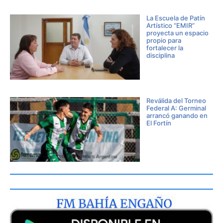
La Escuela de Patín
Artístico “EMIR”
proyecta un espacio
propio para
fortalecer la
disciplina
Reválida del Torneo
Federal A: Germinal
arrancó ganando en
El Fortín