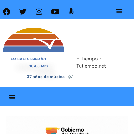
El tiempo -
FM BAHÍA ENGAÑO
Tutiempo.net
104.5 Mhz
37 años de noticias
📰