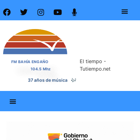
El tiempo -
FM BAHÍA ENGAÑO
Tutiempo.net
104.5 Mhz
37 años de noticias
📰