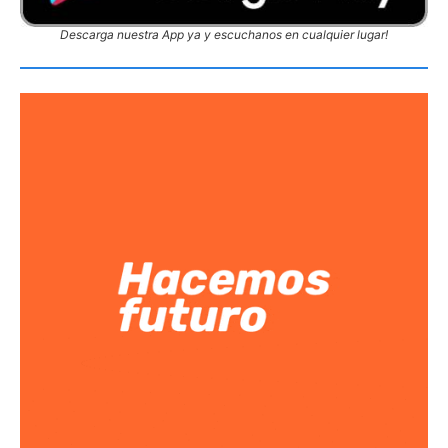
Descarga nuestra App ya y escuchanos en cualquier lugar!