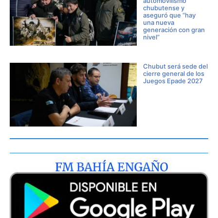
automovilismo
chubutense y
aseguró que “hay
una nueva
generación con gran
nivel”
Chubut será sede del
cierre general de los
Juegos Epade 2027