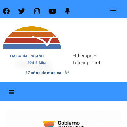
El tiempo -
FM BAHÍA ENGAÑO
Tutiempo.net
104.5 Mhz
37 años de noticias
📰