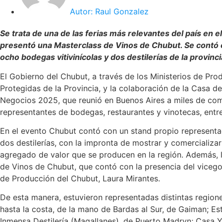
Autor:
Raul Gonzalez
Se trata de una de las ferias más relevantes del país en el
presentó una Masterclass de Vinos de Chubut. Se contó 
ocho bodegas vitivinícolas y dos destilerías de la provinci
El Gobierno del Chubut, a través de los Ministerios de Pr
Protegidas de la Provincia, y la colaboración de la Casa d
Negocios 2025, que reunió en Buenos Aires a miles de com
representantes de bodegas, restaurantes y vinotecas, entre
En el evento Chubut contó con un stand propio representa
dos destilerías, con la impronta de mostrar y comercializa
agregado de valor que se producen en la región. Además, 
de Vinos de Chubut, que contó con la presencia del vicego
de Producción del Chubut, Laura Mirantes.
De esta manera, estuvieron representadas distintas regiones
hasta la costa, de la mano de Bardas al Sur, de Gaiman; Es
Inmensa Destilería (Magallanes), de Puerto Madryn; Casa Y