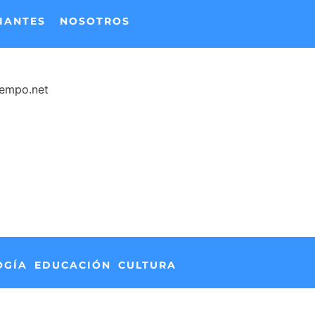
IANTES
NOSOTROS
iempo.net
OGÍA
EDUCACIÓN
CULTURA