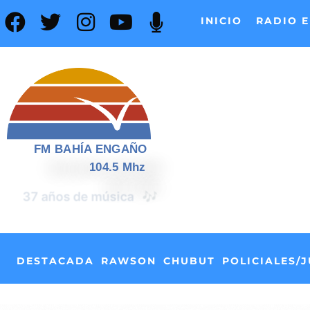
INICIO
RADIO E
FM BAHÍA ENGAÑO
104.5 Mhz
📰
37 años de noticias
DESTACADA
RAWSON
CHUBUT
POLICIALES/J