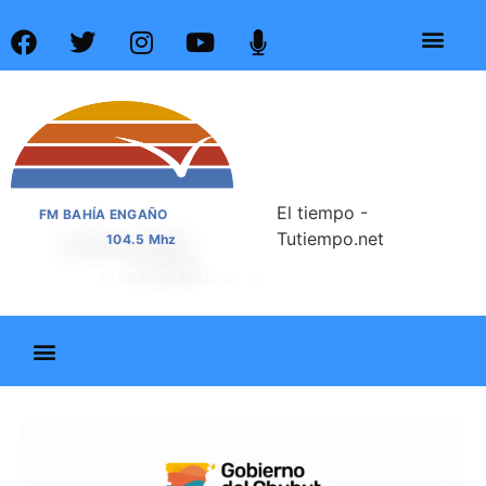
El tiempo -
FM BAHÍA ENGAÑO
Tutiempo.net
104.5 Mhz
📰
37 años de noticias