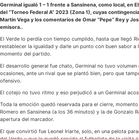
Germinal igualó 1 – 1 frente a Sansinena, como local, en E
del “Torneo Federal A” 2023 (Zona 1), cuyas contingencias 
Martín Vega y los comentarios de Omar “Pepe” Rey y Jos
emisora..
El Verde lo perdía con tiempo cumplido, hasta que llegó Ric
restablecer la igualdad y darle un punto con buen sabor a l
momento del partido.
El desarrollo general fue chato, Germinal no tuvo volumen 
ocasiones, ante un rival que se plantó bien, pero que tam
ofensivo.
El cotejo no tuvo ritmo y eso perjudicó a un Germinal aco
Toda la emoción quedó reservada para el cierre, momento 
Romero en Sansinena (a los 36 minutos) y la de Gonzalo R
apertura del marcador.
El que convirtió fue Leonel Iriarte, solo, en una pelota pa
del Verde y que le quedó servida al futbolista de la visita a