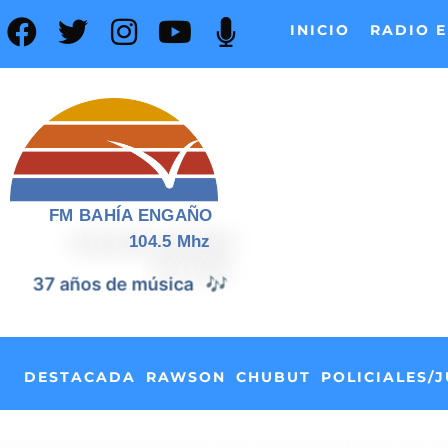
INICIO
RADIO E
FM BAHÍA ENGAÑO
104.5 Mhz
📰
37 años de noticias
DESTACADA
RAWSON
CHUBUT
POLICIALES/J