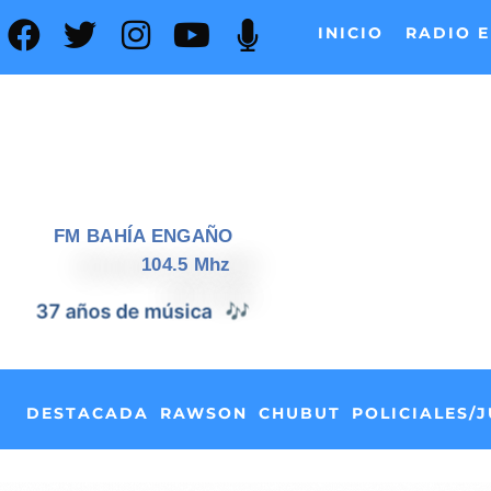
INICIO
RADIO E
FM BAHÍA ENGAÑO
104.5 Mhz
37 años de noticias
📰
DESTACADA
RAWSON
CHUBUT
POLICIALES/J