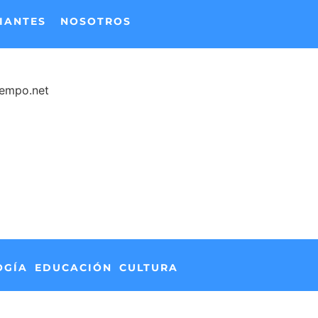
IANTES
NOSOTROS
iempo.net
OGÍA
EDUCACIÓN
CULTURA