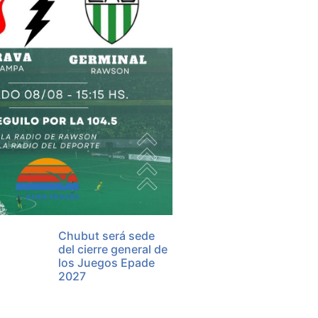
Chubut será sede
del cierre general de
los Juegos Epade
2027