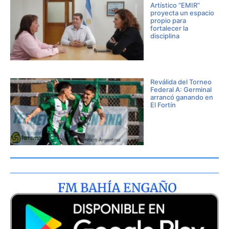
Artístico “EMIR”
proyecta un espacio
propio para
fortalecer la
disciplina
Reválida del Torneo
Federal A: Germinal
arrancó ganando en
El Fortín