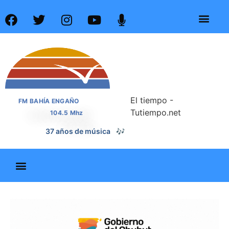
El tiempo -
FM BAHÍA ENGAÑO
Tutiempo.net
104.5 Mhz
📰
37 años de noticias