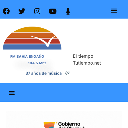
El tiempo -
FM BAHÍA ENGAÑO
Tutiempo.net
104.5 Mhz
37 años de noticias
📰