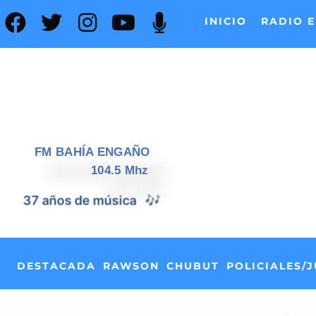
INICIO
RADIO E
FM BAHÍA ENGAÑO
104.5 Mhz
37 años de noticias
📰
DESTACADA
RAWSON
CHUBUT
POLICIALES/J