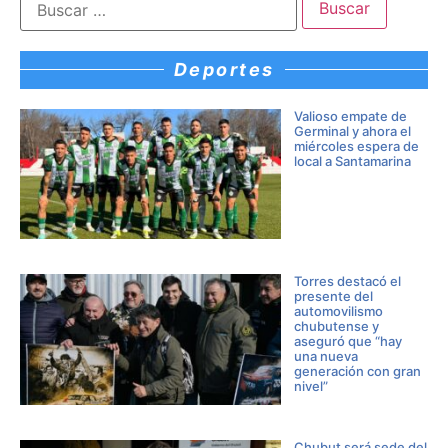
Deportes
Valioso empate de
Germinal y ahora el
miércoles espera de
local a Santamarina
Torres destacó el
presente del
automovilismo
chubutense y
aseguró que “hay
una nueva
generación con gran
nivel”
Chubut será sede del