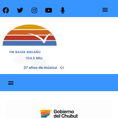
FM BAHÍA ENGAÑO
104.5 Mhz
37 años de noticias
📰