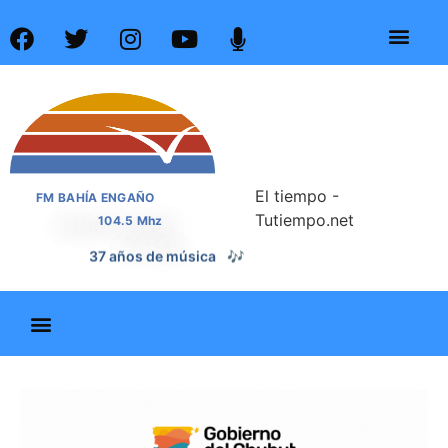
El tiempo -
FM BAHÍA ENGAÑO
Tutiempo.net
104.5 Mhz
37 años de noticias
📰