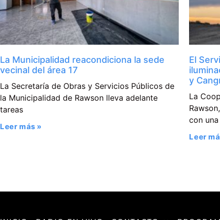
La Municipalidad reacondiciona la sede
El Serv
vecinal del área 17
ilumina
y Cangr
La Secretaría de Obras y Servicios Públicos de
La Coop
la Municipalidad de Rawson lleva adelante
Rawson, 
tareas
con una
Leer más »
Leer má