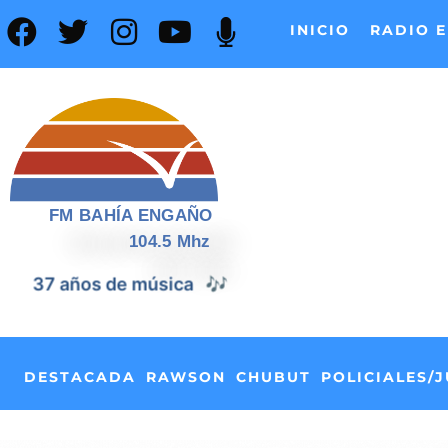
INICIO
RADIO E
FM BAHÍA ENGAÑO
104.5 Mhz
📰
37 años de noticias
DESTACADA
RAWSON
CHUBUT
POLICIALES/J