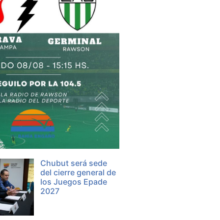
Chubut será sede
del cierre general de
los Juegos Epade
2027