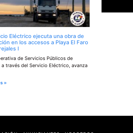
icio Eléctrico ejecuta una obra de
ción en los accesos a Playa El Faro
ejales I
erativa de Servicios Públicos de
a través del Servicio Eléctrico, avanza
s »