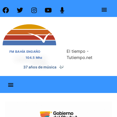
El tiempo -
FM BAHÍA ENGAÑO
Tutiempo.net
104.5 Mhz
📰
37 años de noticias