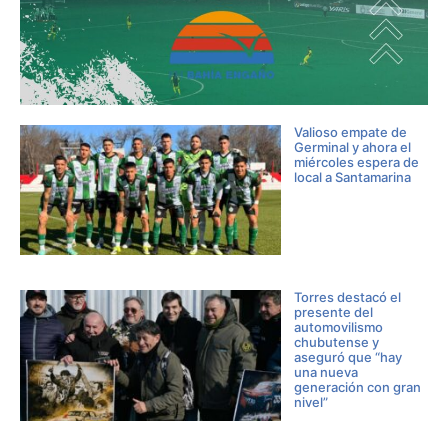
Valioso empate de
Germinal y ahora el
miércoles espera de
local a Santamarina
Torres destacó el
presente del
automovilismo
chubutense y
aseguró que “hay
una nueva
generación con gran
nivel”