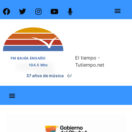
El tiempo -
FM BAHÍA ENGAÑO
Tutiempo.net
104.5 Mhz
📰
37 años de noticias