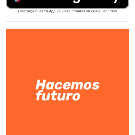
Descarga nuestra App ya y escuchanos en cualquier lugar!