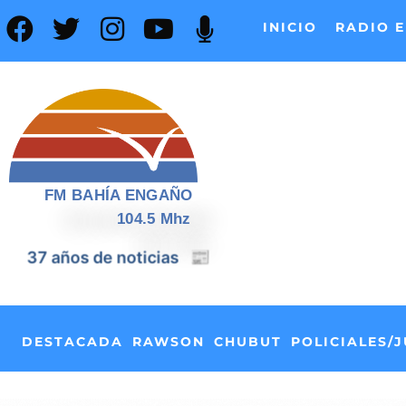
INICIO
RADIO E
FM BAHÍA ENGAÑO
104.5 Mhz
📰
37 años de noticias
DESTACADA
RAWSON
CHUBUT
POLICIALES/J