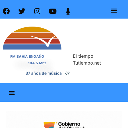
El tiempo -
FM BAHÍA ENGAÑO
Tutiempo.net
104.5 Mhz
37 años de noticias
📰