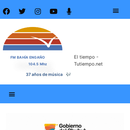
El tiempo -
FM BAHÍA ENGAÑO
Tutiempo.net
104.5 Mhz
37 años de noticias
📰