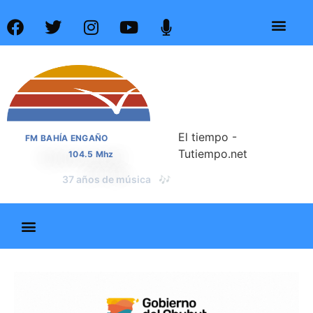
El tiempo -
FM BAHÍA ENGAÑO
Tutiempo.net
104.5 Mhz
📰
37 años de noticias