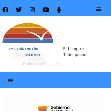
El tiempo -
FM BAHÍA ENGAÑO
Tutiempo.net
104.5 Mhz
📰
37 años de noticias