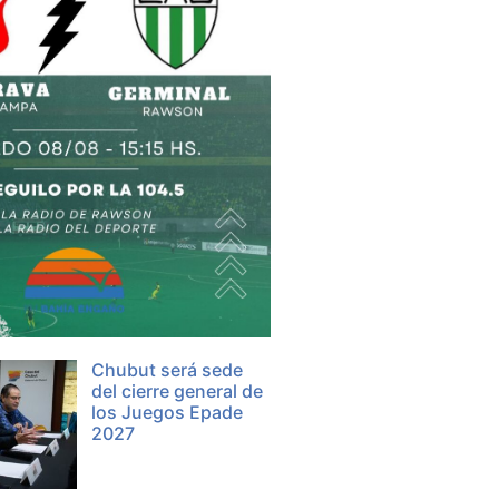
Chubut será sede
del cierre general de
los Juegos Epade
2027