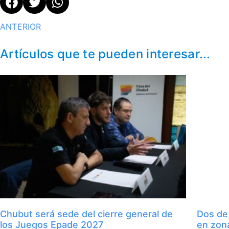
ANTERIOR
Artículos que te pueden interesar...
Chubut será sede del cierre general de
Dos de
los Juegos Epade 2027
en zon