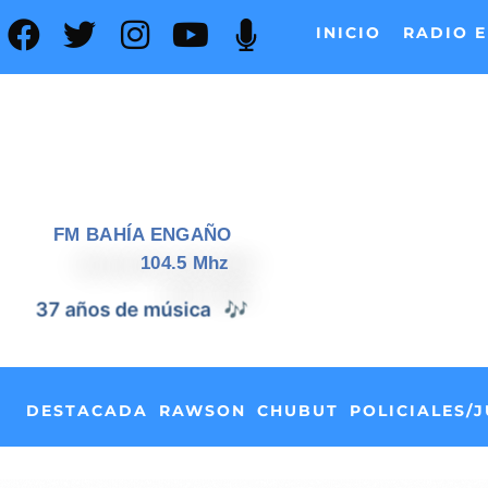
INICIO
RADIO E
FM BAHÍA ENGAÑO
104.5 Mhz
📰
37 años de noticias
DESTACADA
RAWSON
CHUBUT
POLICIALES/J