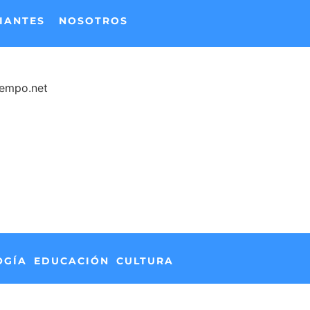
IANTES
NOSOTROS
iempo.net
OGÍA
EDUCACIÓN
CULTURA