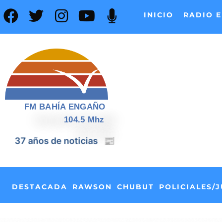
INICIO
RADIO E
FM BAHÍA ENGAÑO
104.5 Mhz
📰
37 años de noticias
DESTACADA
RAWSON
CHUBUT
POLICIALES/J