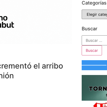
Categorías
Buscar
crementó el arribo
nión