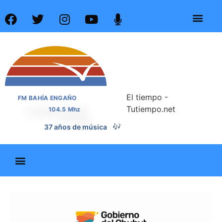
El tiempo -
FM BAHÍA ENGAÑO
Tutiempo.net
104.5 Mhz
37 años de noticias
📰