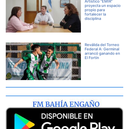
Artístico “EMIR”
proyecta un espacio
propio para
fortalecer la
disciplina
Reválida del Torneo
Federal A: Germinal
arrancó ganando en
El Fortín