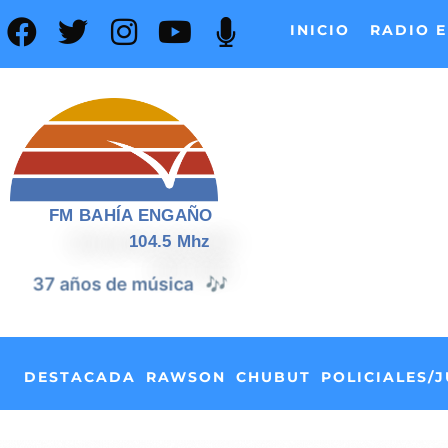
INICIO
RADIO E
FM BAHÍA ENGAÑO
104.5 Mhz
📰
37 años de noticias
DESTACADA
RAWSON
CHUBUT
POLICIALES/J