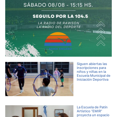
Siguen abiertas las
inscripciones para
niños y niñas en la
Escuela Municipal de
Iniciación Deportiva
La Escuela de Patín
Artístico “EMIR”
proyecta un espacio