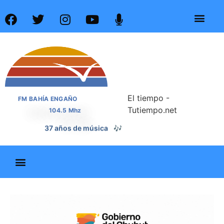
El tiempo -
FM BAHÍA ENGAÑO
Tutiempo.net
104.5 Mhz
📰
37 años de noticias