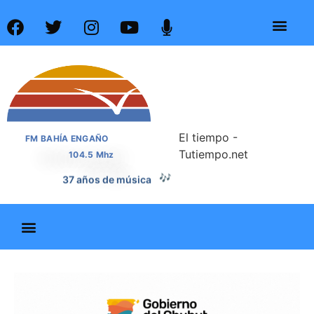
El tiempo -
FM BAHÍA ENGAÑO
Tutiempo.net
104.5 Mhz
37 años de música
🎶