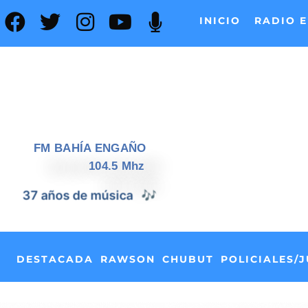
INICIO
RADIO E
FM BAHÍA ENGAÑO
104.5 Mhz
37 años de noticias
📰
DESTACADA
RAWSON
CHUBUT
POLICIALES/J