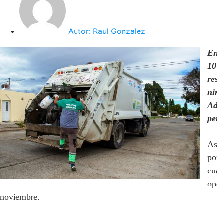
Autor:
Raul Gonzalez
En
10
re
ni
Ad
pe
As
po
cu
op
noviembre.