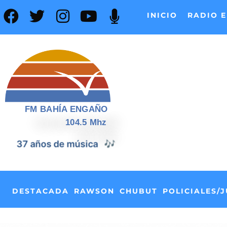
INICIO
RADIO E
FM BAHÍA ENGAÑO
104.5 Mhz
📰
37 años de noticias
DESTACADA
RAWSON
CHUBUT
POLICIALES/J