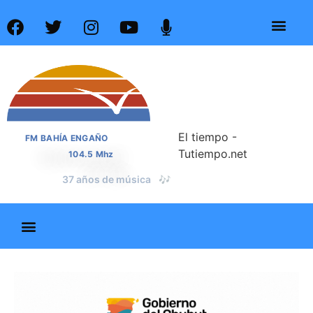
El tiempo -
FM BAHÍA ENGAÑO
Tutiempo.net
104.5 Mhz
📰
37 años de noticias