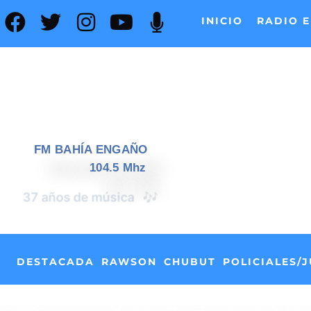
INICIO
RADIO E
FM BAHÍA ENGAÑO
104.5 Mhz
📰
37 años de noticias
DESTACADA
RAWSON
CHUBUT
POLICIALES/J