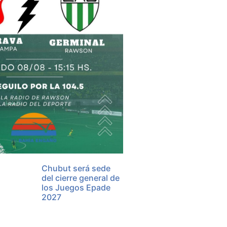
Chubut será sede
del cierre general de
los Juegos Epade
2027