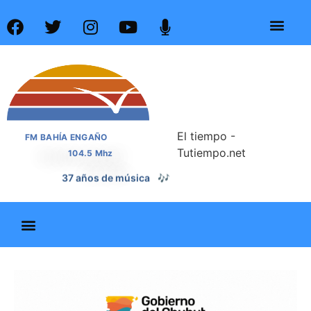
El tiempo -
FM BAHÍA ENGAÑO
Tutiempo.net
104.5 Mhz
📰
37 años de noticias