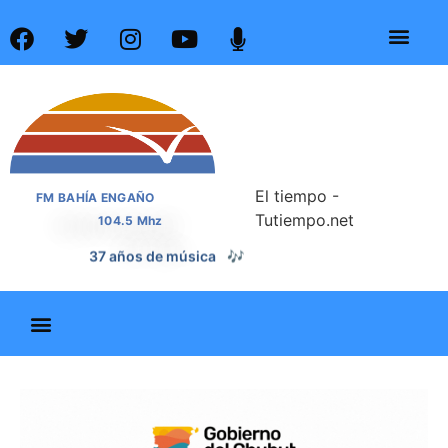
El tiempo -
FM BAHÍA ENGAÑO
Tutiempo.net
104.5 Mhz
37 años de noticias
📰