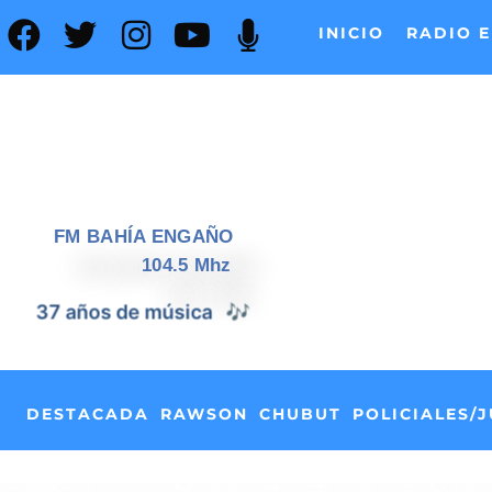
INICIO
RADIO E
FM BAHÍA ENGAÑO
104.5 Mhz
37 años de noticias
📰
DESTACADA
RAWSON
CHUBUT
POLICIALES/J