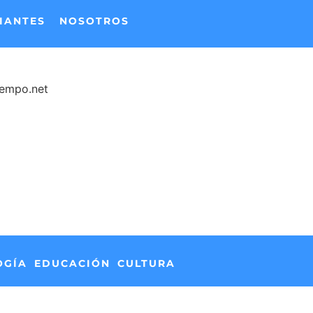
IANTES
NOSOTROS
iempo.net
OGÍA
EDUCACIÓN
CULTURA