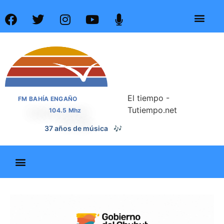
El tiempo -
FM BAHÍA ENGAÑO
Tutiempo.net
104.5 Mhz
📰
37 años de noticias