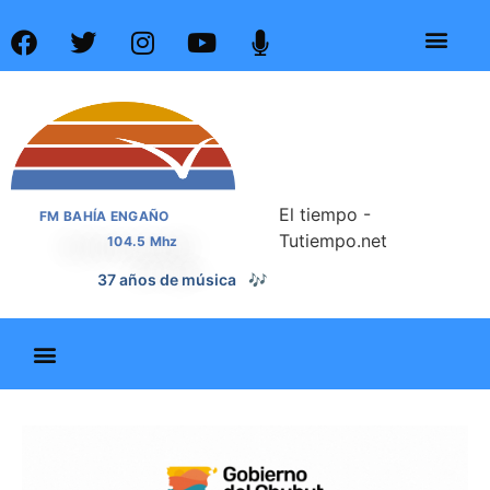
El tiempo -
FM BAHÍA ENGAÑO
Tutiempo.net
104.5 Mhz
📰
37 años de noticias