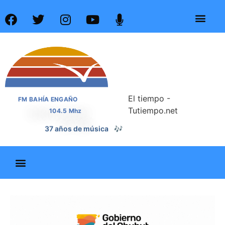
El tiempo -
FM BAHÍA ENGAÑO
Tutiempo.net
104.5 Mhz
37 años de noticias
📰