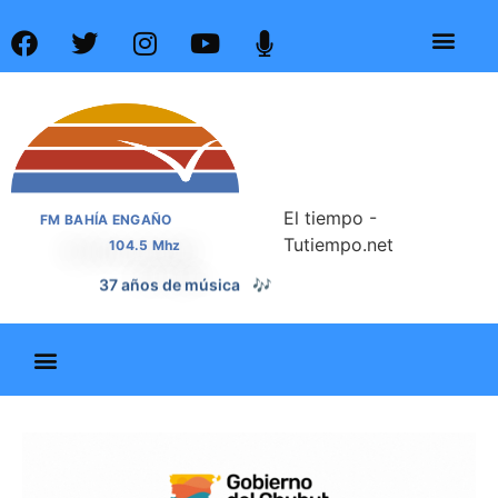
El tiempo -
FM BAHÍA ENGAÑO
Tutiempo.net
104.5 Mhz
📰
37 años de noticias